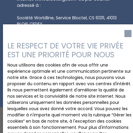
adressé à :
Société Worldline, Service Bloctel, CS 61311, 41013
BLOIS CEDEX.
Pour en savoir plus sur le traitement de vos
données personnelles, veuillez consulter notre
LE RESPECT DE VOTRE VIE PRIVÉE
politique de confidentialité
.
EST UNE PRIORITÉ POUR NOUS
Nous utilisons des cookies afin de vous offrir une
expérience optimale et une communication pertinente sur
Recevoir des annonces
notre site. Grace à ces technologies, nous pouvons vous
proposer du contenu en rapport avec vos centres d'intérêt.
Ils nous permettent également d'améliorer la qualité de
nos services et la convivialité de notre site internet. Nous
utiliserons uniquement les données personnelles pour
lesquelles vous avez donné votre accord. Vous pouvez les
modifier à n'importe quel moment via la rubrique ″Gérer les
cookies″ en bas de notre site, à l'exception des cookies
essentiels à son fonctionnement. Pour plus d'informations