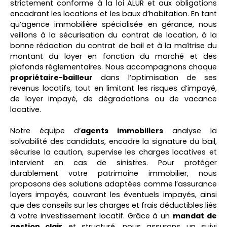
strictement conforme à la loi ALUR et aux obligations
encadrant les
locations
et les
baux
d’habitation. En tant
qu’
agence immobilière
spécialisée en
gérance
, nous
veillons à la sécurisation du
contrat de location
, à la
bonne rédaction du
contrat de bail
et à la maîtrise du
montant du loyer
en fonction du marché et des
plafonds réglementaires. Nous accompagnons chaque
propriétaire-bailleur
dans l’optimisation de ses
revenus locatifs
, tout en limitant les risques d’
impayé
,
de
loyer impayé
, de
dégradations
ou de
vacance
locative.
Notre équipe d’
agents immobiliers
analyse la
solvabilité
des candidats, encadre la
signature du bail
,
sécurise la
caution
, supervise les
charges locatives
et
intervient en cas de
sinistres
. Pour protéger
durablement
votre patrimoine immobilier
, nous
proposons des solutions adaptées comme l’
assurance
loyers impayés
, couvrant les éventuels
impayés
, ainsi
que des conseils sur les charges et frais
déductibles
liés
à votre
investissement locatif
. Grâce à un
mandat de
gestion
clair
et structuré, nous assurons un suivi