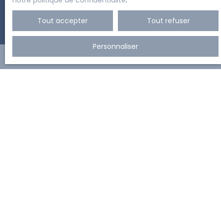
notre politique de confidentialité
.
Tout accepter
Tout refuser
Personnaliser
Vous souhaitez faire gérer
votre bien ?
Contactez-nous
+33 5 61 47 66 51
6 RUE DE LA CONCORDE
31000 TOULOUSE