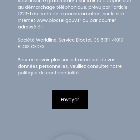
vous inscrire gratuitement sur la liste d'opposition
au démarchage téléphonique, prévu par l'article
L223-1 du code de la consommation, sur le site
Internet www.bloctel.gouv.fr ou par courrier
adressé à :
Société Worldline, Service Bloctel, CS 61311, 41013
BLOIS CEDEX.
Pour en savoir plus sur le traitement de vos
données personnelles, veuillez consulter notre
politique de confidentialité
.
Envoyer