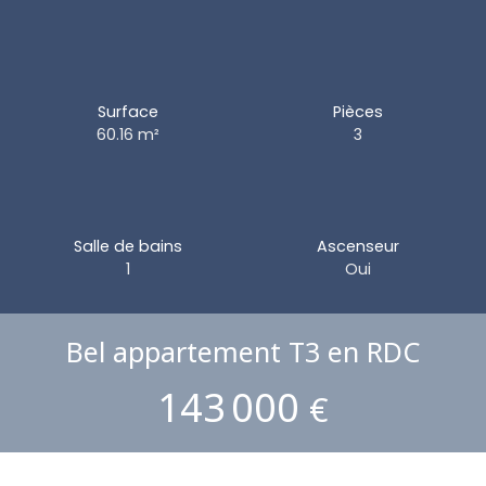
Surface
Pièces
60.16
m²
3
Salle de bains
Ascenseur
1
Oui
Bel appartement T3 en RDC
143 000
€