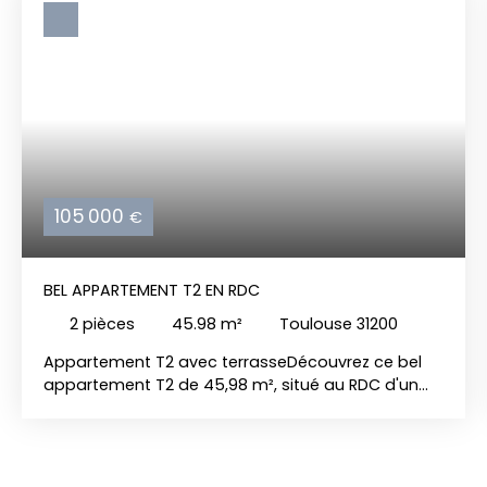
105 000
€
BEL APPARTEMENT T2 EN RDC
2
pièces
45.98
m²
Toulouse 31200
Appartement T2 avec terrasseDécouvrez ce bel
appartement T2 de 45,98 m², situé au RDC d'un
immeuble récent et bien entretenu. composé
d'une entrée, une grande chambre avec placard,
un séjour/cuisine ouvrant sur une terrasse, une
salle de bains et un WC. A proximité immédiate