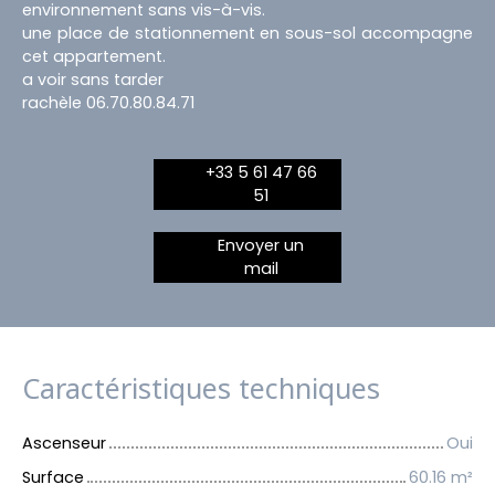
environnement sans vis-à-vis.
une place de stationnement en sous-sol accompagne
cet appartement.
a voir sans tarder
rachèle 06.70.80.84.71
+33 5 61 47 66
51
Envoyer un
mail
Caractéristiques techniques
Ascenseur
Oui
Surface
60.16
m²