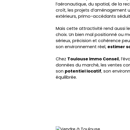
l’aéronautique, du spatial, de la 
croît, les projets d’aménagement ur
extérieurs, primo-accédants séduits
Mais cette attractivité rend aussi 
choix. Un bien mal positionné ou ma
sérieux, précision et cohérence peut
son environnement réel,
estimer s
Chez
Toulouse Immo Consei
l, l’
données du marché, les ventes comp
son
potentiel locatif
, son environ
équilibrée.